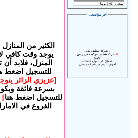
اخر مواضيعى:
الكثير من المنازل
0
شركة تنظيف بدبى
0
شركة تنظيف موكيت فى راس
يوجد وقت كافي لأت
الخيمة
0
نصائح فى الوان الدهانات
المنزل، فلابد أن 
لغرف النوم من شركات دهان
بدبى
0
نصائح لصيانة وترميم المنازل
للتسجيل اضغط هن
0
كل ماتود ان تعرفه عن الجبس
بورد
[عزيزي الزائر يتو
0
كل ما تريد معرفته عن
الجبسون بورد
بسرعة فائقة ويكو
للتسجيل اضغط هنا
]
و
الفروع في الامار
ا