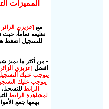
المميزات الت
مع
[عزيزي الزائر
نظيفة تماماً، حيث ت
للتسجيل اضغط هن
• من أكثر ما يميز ش
افضل
[عزيزي الزائ
يتوجب عليك التسجيل
يتوجب عليك التسجي
الرابط
للتسجيل 
لمشاهدة الرابط
للت
يهمها جمع الأموا