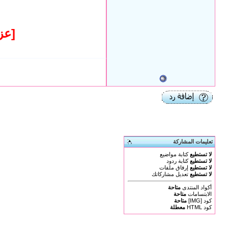
[عز
تعليمات المشاركة
لا تستطيع
كتابة مواضيع
لا تستطيع
كتابة ردود
لا تستطيع
إرفاق ملفات
لا تستطيع
تعديل مشاركاتك
أكواد المنتدى
متاحة
الابتسامات
متاحة
كود [IMG]
متاحة
كود HTML
معطلة