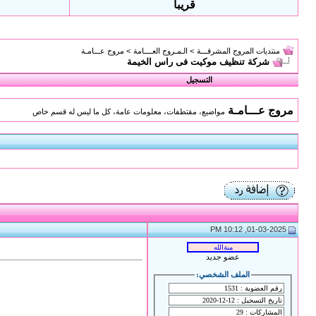
قريبا
منتديات المروج المشرقـــة
>
الـمـروج العــــامة
>
مروج عـــامـة
شركة تنظيف موكيت فى راس الخيمة
التسجيل
مروج عـــامـة
مواضيع، مقتطفات، معلومات عامة، كل ما ليس له قسم خاص
01-03-2025, 10:12 PM
عضو جديد
الملف الشخصي: